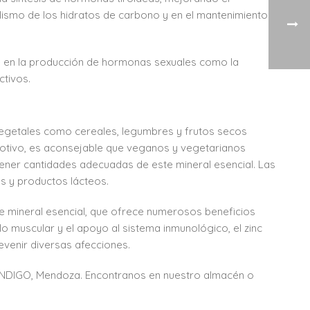
olismo de los hidratos de carbono y en el mantenimiento
te en la producción de hormonas sexuales como la
ctivos.
 vegetales como cereales, legumbres y frutos secos
e motivo, es aconsejable que veganos y vegetarianos
ener cantidades adecuadas de este mineral esencial. Las
os y productos lácteos.
ste mineral esencial, que ofrece numerosos beneficios
lo muscular y el apoyo al sistema inmunológico, el zinc
evenir diversas afecciones.
a INDIGO, Mendoza. Encontranos en nuestro almacén o