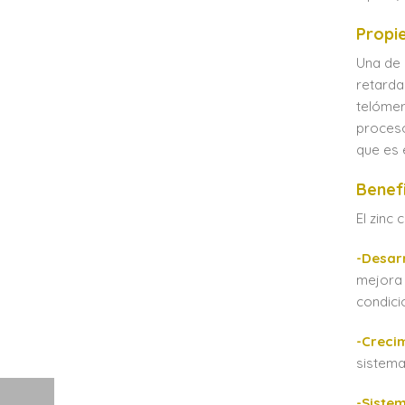
Propi
Una de 
retarda
telómer
proceso
que es 
Benefi
El zinc
-Desar
mejora 
condici
-Crecim
sistema
-Siste