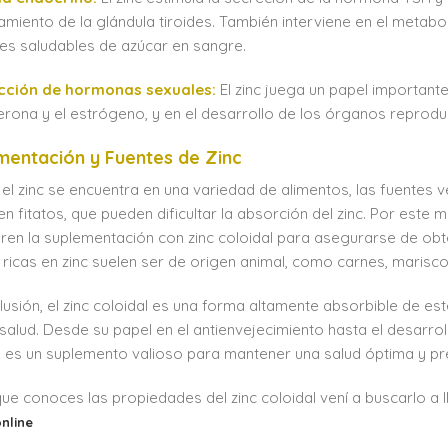
amiento de la glándula tiroides. También interviene en el metab
les saludables de azúcar en sangre.
cción de hormonas sexuales:
El zinc juega un papel importan
erona y el estrógeno, y en el desarrollo de los órganos reprodu
mentación y Fuentes de Zinc
el zinc se encuentra en una variedad de alimentos, las fuentes
en fitatos, que pueden dificultar la absorción del zinc. Por est
ren la suplementación con zinc coloidal para asegurarse de obt
 ricas en zinc suelen ser de origen animal, como carnes, marisc
lusión, el zinc coloidal es una forma altamente absorbible de e
 salud. Desde su papel en el antienvejecimiento hasta el desarrol
l es un suplemento valioso para mantener una salud óptima y pr
ue conoces las propiedades del zinc coloidal vení a buscarlo 
nline