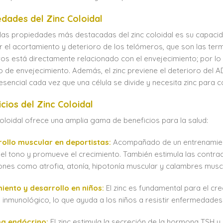
edades del Zinc Coloidal
las propiedades más destacadas del zinc coloidal es su capacida
r el acortamiento y deterioro de los telómeros, que son las te
os está directamente relacionado con el envejecimiento; por lo t
 de envejecimiento. Además, el zinc previene el deterioro del A
esencial cada vez que una célula se divide y necesita zinc para c
cios del Zinc Coloidal
 coloidal ofrece una amplia gama de beneficios para la salud:
rollo muscular en deportistas:
Acompañado de un entrenamiento
el tono y promueve el crecimiento. También estimula las contra
ones como atrofia, atonía, hipotonía muscular y calambres musc
iento y desarrollo en niños:
El zinc es fundamental para el cre
 inmunológico, lo que ayuda a los niños a resistir enfermedades
ma endócrino:
El zinc estimula la secreción de la hormona TSH y