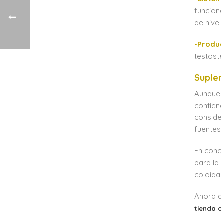
funcion
de nive
-Produ
testost
Suple
Aunque 
contien
conside
fuentes
En conc
para la
coloida
Ahora q
tienda o