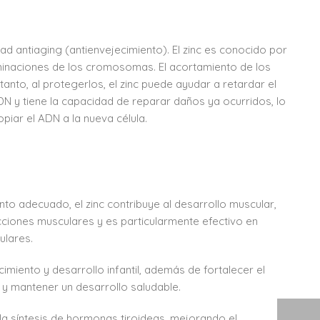
d antiaging (antienvejecimiento). El zinc es conocido por
rminaciones de los cromosomas. El acortamiento de los
anto, al protegerlos, el zinc puede ayudar a retardar el
DN y tiene la capacidad de reparar daños ya ocurridos, lo
opiar el ADN a la nueva célula.
 adecuado, el zinc contribuye al desarrollo muscular,
cciones musculares y es particularmente efectivo en
ulares.
cimiento y desarrollo infantil, además de fortalecer el
 y mantener un desarrollo saludable.
 la síntesis de hormonas tiroideas, mejorando el