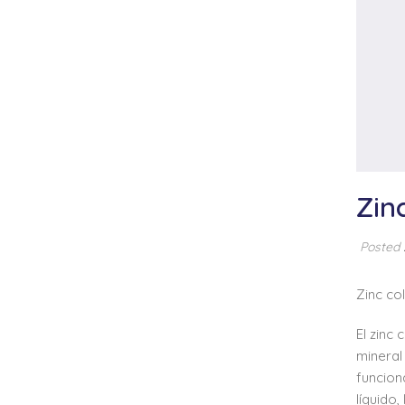
Zin
Posted
Zinc co
El zinc
mineral
funcion
líquido,