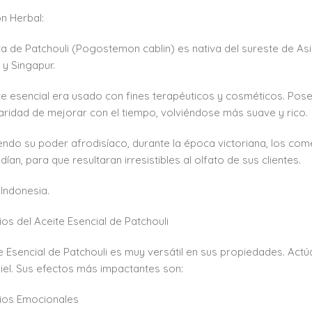
ón Herbal:
ta de Patchouli (Pogostemon cablin) es nativa del sureste de Asia
s y Singapur.
te esencial era usado con fines terapéuticos y cosméticos. Pose
laridad de mejorar con el tiempo, volviéndose más suave y rico.
ndo su poder afrodisíaco, durante la época victoriana, los com
ían, para que resultaran irresistibles al olfato de sus clientes.
 Indonesia.
ios del Aceite Esencial de Patchouli
te Esencial de Patchouli es muy versátil en sus propiedades. Ac
piel. Sus efectos más impactantes son:
ios Emocionales