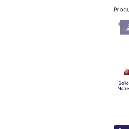
Produ
S
Baño
Marin