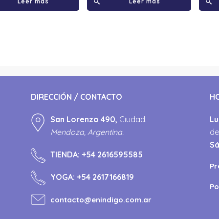
Leer más
Leer más
DIRECCIÓN / CONTACTO
H
San Lorenzo 490,
Ciudad.
Lu
Mendoza, Argentina.
de
S
TIENDA:
+54 2616595585
Pr
YOGA:
+54 2617166819
Po
contacto@enindigo.com.ar