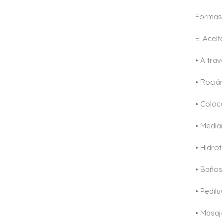
Formas
El Aceit
• A tra
• Rociá
• Coloc
• Media
• Hidro
• Baños
• Pedil
• Masaj