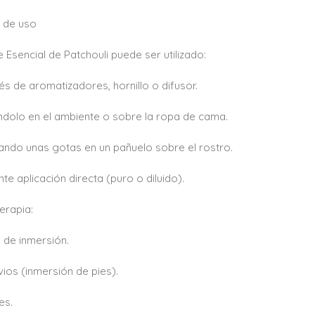
 de uso
e Esencial de Patchouli puede ser utilizado:
vés de aromatizadores, hornillo o difusor.
ndolo en el ambiente o sobre la ropa de cama.
ando unas gotas en un pañuelo sobre el rostro.
nte aplicación directa (puro o diluido).
terapia:
 de inmersión.
uvios (inmersión de pies).
es.