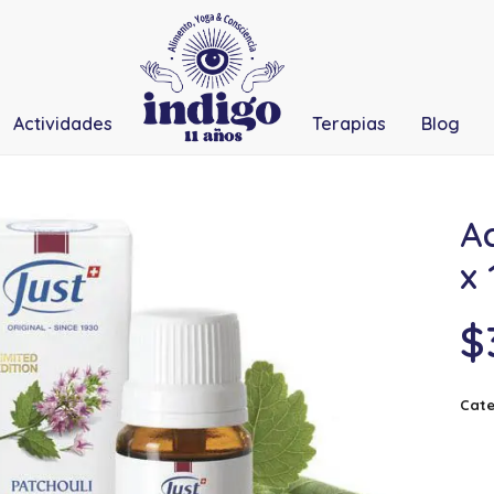
Actividades
Terapias
Blog
Ac
x 
$
Cate