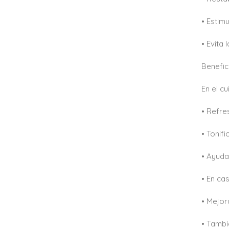
• Estim
• Evita
Benefi
En el cu
• Refre
• Tonifi
• Ayuda
• En ca
• Mejor
• Tambié