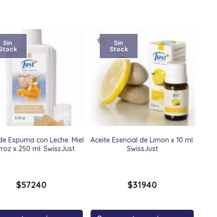
Sin
Sin
Stock
Stock
de Espuma con Leche. Miel
Aceite Esencial de Limon x 10 ml.
rroz x 250 ml. SwissJust
SwissJust
$
57240
$
31940