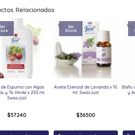
ctos Relacionados
Sin
Sin
tock
Stock
 de Espuma con Algas
Aceite Esencial de Lavanda x 10
Baño 
as y Te Verde x 250 ml.
ml. SwissJust
y A
SwissJust
$
57240
$
36500