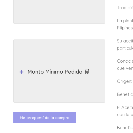
Tradici
La plan
Filipina
Su acei
particu
Conocie
que vend
Monto Mínimo Pedido 🛒
Origen:
Benefic
El Acei
con la 
Me arrepentí de la compra
Benefic