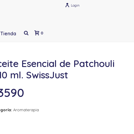
Login
Tienda
0
eite Esencial de Patchouli
10 ml. SwissJust
3590
goría:
Aromaterapia