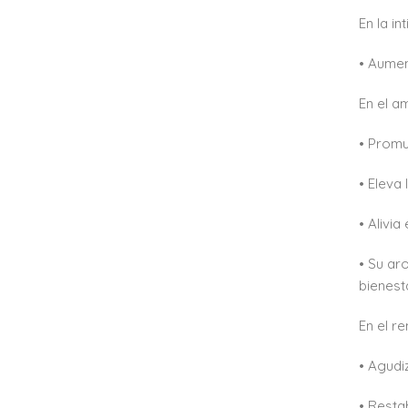
En la in
• Aumen
En el a
• Promu
• Eleva
• Alivia
• Su ar
bienest
En el re
• Agudiz
• Restab