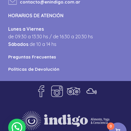
contacto@enindigo.com.ar
HORARIOS DE ATENCIÓN
Lunes a Viernes
de 09:30 a 13:30 hs / de 16:30 a 20:30 hs
Sábados
de 10 a 14 hs
Preguntas Frecuentes
Políticas de Devolución
0