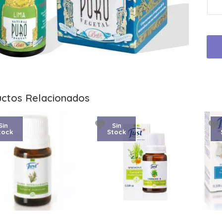
ctos Relacionados
Sin
Sin
tock
Stock