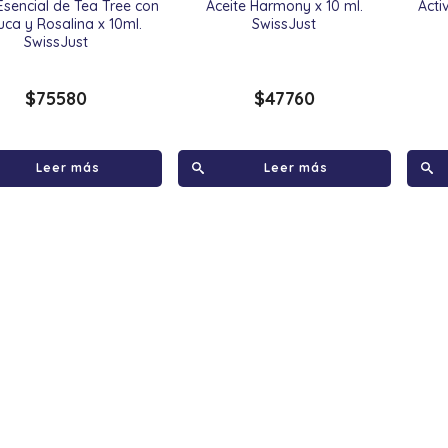
Esencial de Tea Tree con
Aceite Harmony x 10 ml.
Acti
ca y Rosalina x 10ml.
SwissJust
SwissJust
$
75580
$
47760
Leer más
Leer más