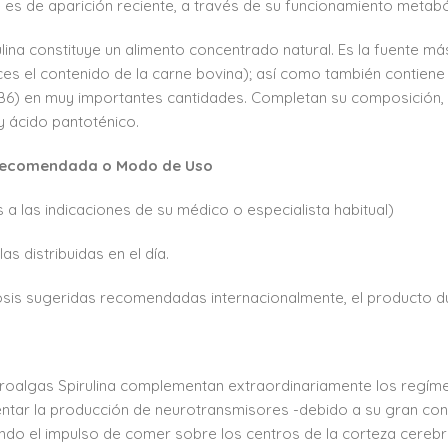
es de aparición reciente, a través de su funcionamiento metab
ulina constituye un alimento concentrado natural. Es la fuente m
ces el contenido de la carne bovina); así como también contiene
 B6) en muy importantes cantidades. Completan su composición, co
 y ácido pantoténico.
recomendada o Modo de Uso
s a las indicaciones de su médico o especialista habitual)
as distribuidas en el día.
osis sugeridas recomendadas internacionalmente, el producto d
roalgas Spirulina complementan extraordinariamente los regímene
ntar la producción de neurotransmisores -debido a su gran con
ndo el impulso de comer sobre los centros de la corteza cereb