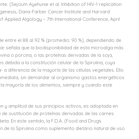
nte. (Sejoum Ayehunie et al. Inhibition of HIV-1 replication
hogenesis, Dana-Farber Cancer Institute and Harvard
f Applied Algology – 7th International Conference, April
able entre el 88 al 92 % (promedio: 90 %), dependiendo de
lar señala que la biodisponibilidad de esta microalga más
ovina o porcina, o las proteínas derivadas de la soja,
 debida a la constitución celular de la Spirulina, cuya
 diferencia de la mayoría de las células vegetales. Ello
i inmediata, sin demandar al organismo gastos energéticos
 la mayoría de los alimentos, siempre y cuando este
 y amplitud de sus principios activos, es adoptada en
 de sustitución de proteínas derivadas de las carnes
eta. En este sentido, la F.D.A. (Food and Drugs
ión de la Spirulina como suplemento dietario natural de uso