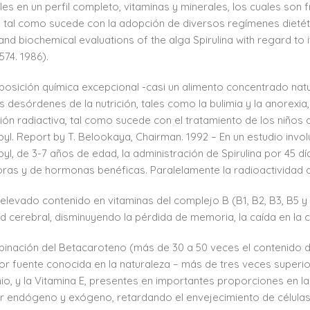
les en un perfil completo, vitaminas y minerales, los cuales so
, tal como sucede con la adopción de diversos regímenes dietétic
 and biochemical evaluations of the alga Spirulina with regard to it
574. 1986).
osición química excepcional -casi un alimento concentrado nat
s desórdenes de la nutrición, tales como la bulimia y la anorex
ión radiactiva, tal como sucede con el tratamiento de los niños
yl. Report by T. Belookaya, Chairman. 1992 – En un estudio invol
yl, de 3-7 años de edad, la administración de Spirulina por 45 día
ras y de hormonas benéficas. Paralelamente la radioactividad de
elevado contenido en vitaminas del complejo B (B1, B2, B3, B5 y 
ad cerebral, disminuyendo la pérdida de memoria, la caída en la 
inación del Betacaroteno (más de 30 a 50 veces el contenido de
or fuente conocida en la naturaleza – más de tres veces superior 
o, y la Vitamina E, presentes en importantes proporciones en la
r endógeno y exógeno, retardando el envejecimiento de células y t