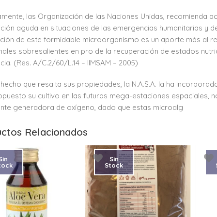
amente, las Organización de las Naciones Unidas, recomienda ac
ición aguda en situaciones de las emergencias humanitarias y de m
ización de este formidable microorganismo es un aporte más al r
onales sobresalientes en pro de la recuperación de estados nutr
ncia. (Res. A/C.2/60/L.14 – IIMSAM – 2005)
 hecho que resalta sus propiedades, la N.A.S.A. la ha incorpora
opuesto su cultivo en las futuras mega-estaciones espaciales,
nte generadora de oxígeno, dado que estas microalg
ctos Relacionados
Sin
Sin
tock
Stock