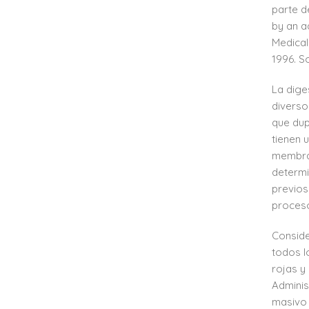
parte de
by an a
Medical
1996. So
La dige
diverso
que dup
tienen 
membran
determi
previos
proceso
Conside
todos l
rojas y
Adminis
masivo 