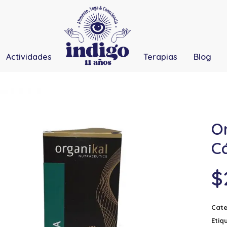
Actividades
Terapias
Blog
Or
C
$
Cate
Etiq