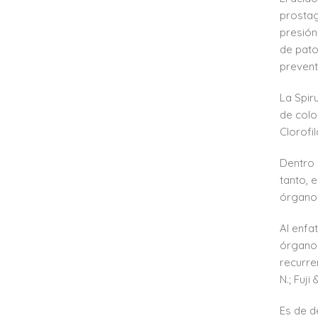
prostag
presión 
de pato
prevent
La Spiru
de colo
Clorofi
Dentro 
tanto, 
órganos
Al enfa
órganos
recurre
N.; Fuji
Es de d