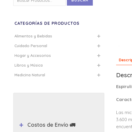
BUSCAR
por:
CATEGORÍAS DE PRODUCTOS
Alimentos y Bebidas
Cuidado Personal
Hogar y Accesorios
Descri
Libros y Música
Descr
Medicina Natural
Espirul
Caract
Las mic
3.600 m
Costos de Envío 🚛
encuent