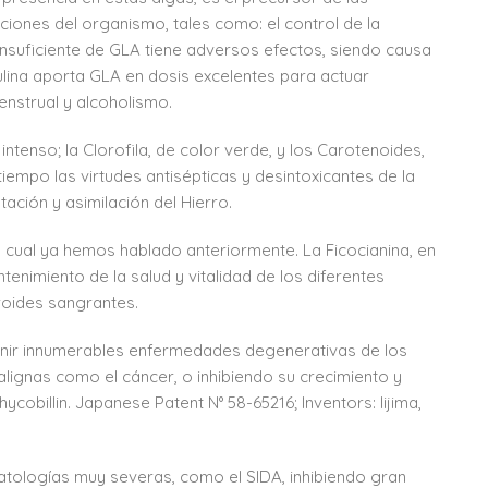
iones del organismo, tales como: el control de la
sta insuficiente de GLA tiene adversos efectos, siendo causa
irulina aporta GLA en dosis excelentes para actuar
nstrual y alcoholismo.
 intenso; la Clorofila, de color verde, y los Carotenoides,
mpo las virtudes antisépticas y desintoxicantes de la
ación y asimilación del Hierro.
 cual ya hemos hablado anteriormente. La Ficocianina, en
tenimiento de la salud y vitalidad de los diferentes
roides sangrantes.
evenir innumerables enfermedades degenerativas de los
ignas como el cáncer, o inhibiendo su crecimiento y
cobillin. Japanese Patent N° 58-65216; Inventors: Iijima,
patologías muy severas, como el SIDA, inhibiendo gran