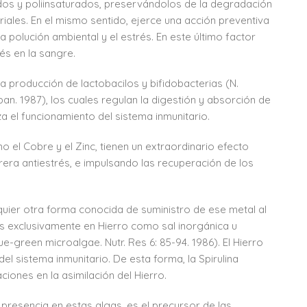
ados y poliinsaturados, preservándolos de la degradación
iales. En el mismo sentido, ejerce una acción preventiva
 polución ambiental y el estrés. En este último factor
és en la sangre.
la producción de lactobacilos y bifidobacterias (N.
apan. 1987), los cuales regulan la digestión y absorción de
iza el funcionamiento del sistema inmunitario.
o el Cobre y el Zinc, tienen un extraordinario efecto
era antiestrés, e impulsando las recuperación de los
lquier otra forma conocida de suministro de ese metal al
 exclusivamente en Hierro como sal inorgánica u
blue-green microalgae. Nutr. Res 6: 85-94. 1986). El Hierro
el sistema inmunitario. De esta forma, la Spirulina
iones en la asimilación del Hierro.
presencia en estas algas, es el precursor de las