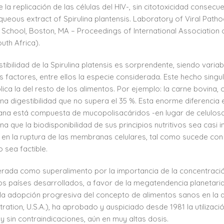
 la replicación de las células del HIV-, sin citotoxicidad consecue
queous extract of Spirulina plantensis. Laboratory of Viral Pat
 School, Boston, MA – Proceedings of International Association o
uth Africa).
stibilidad de la Spirulina platensis es sorprendente, siendo vari
s factores, entre ellos la especie considerada. Este hecho singu
lica la del resto de los alimentos. Por ejemplo: la carne bovina, 
una digestibilidad que no supera el 35 %. Esta enorme diferencia es
a está compuesta de mucopolisacáridos -en lugar de celulosa- a
na que la biodisponibilidad de sus principios nutritivos sea cas
 en la ruptura de las membranas celulares, tal como sucede con
 sea factible.
rada como superalimento por la importancia de la concentración
os países desarrollados, a favor de la megatendencia planetaria
 la adopción progresiva del concepto de alimentos sanos en la di
tration, U.S.A.), ha aprobado y auspiciado desde 1981 la utilizac
y sin contraindicaciones, aún en muy altas dosis.