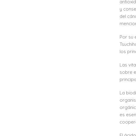
antioxi
y conse
del cán
mencion
Por su 
Tsuchih
los pri
Las vit
sobre e
princip
La biod
organis
orgánica
es esen
coopera
El ácid