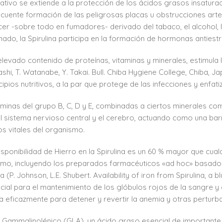
dativo se extiende a la protección de los ácidos grasos insatur
cuente formación de las peligrosas placas u obstrucciones arter
cer -sobre todo en fumadores- derivado del tabaco, el alcohol, la
ado, la Spirulina participa en la formación de hormonas antiestr
elevado contenido de proteínas, vitaminas y minerales, estimula 
ashi, T. Watanabe, Y. Takai. Bull. Chiba Hygiene College, Chiba, J
ncipios nutritivos, a la par que protege de las infecciones y enfat
aminas del grupo B, C, D y E, combinadas a ciertos minerales com
l sistema nervioso central y el cerebro, actuando como una barr
ios vitales del organismo.
isponibilidad de Hierro en la Spirulina es un 60 % mayor que cua
mo, incluyendo los preparados farmacéuticos «ad hoc» basados
 (P. Johnson, L.E. Shubert. Availability of iron from Spirulina, a 
cial para el mantenimiento de los glóbulos rojos de la sangre y d
 eficazmente para detener y revertir la anemia y otras perturbac
o Gammalinolénico (GLA), un ácido graso esencial de importante 