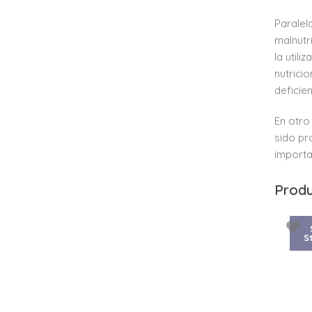
Paralel
malnutr
la util
nutrici
deficie
En otro
sido pr
importa
Produ
S