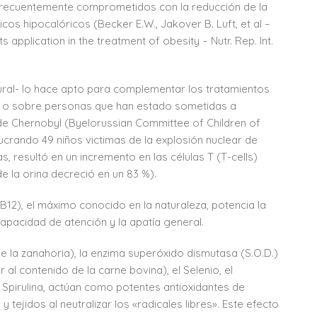
n frecuentemente comprometidos con la reducción de la
os hipocalóricos (Becker E.W., Jakover B. Luft, et al –
s application in the treatment of obesity – Nutr. Rep. Int.
ural- lo hace apto para complementar los tratamientos
ia, o sobre personas que han estado sometidas a
 de Chernobyl (Byelorussian Committee of Children of
ucrando 49 niños victimas de la explosión nuclear de
s, resultó en un incremento en las células T (T-cells)
 la orina decreció en un 83 %).
B12), el máximo conocido en la naturaleza, potencia la
capacidad de atención y la apatía general.
 la zanahoria), la enzima superóxido dismutasa (S.O.D.)
al contenido de la carne bovina), el Selenio, el
 Spirulina, actúan como potentes antioxidantes de
ejidos al neutralizar los «radicales libres». Este efecto