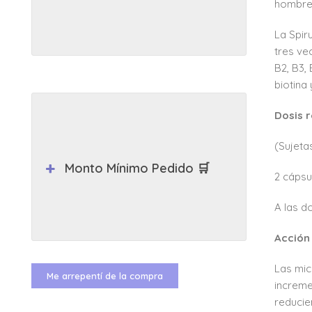
hombre 
La Spir
tres ve
B2, B3,
biotina
Dosis 
(Sujeta
Monto Mínimo Pedido 🛒
2 cápsul
A las d
Acción
Las mic
Me arrepentí de la compra
increme
reducie