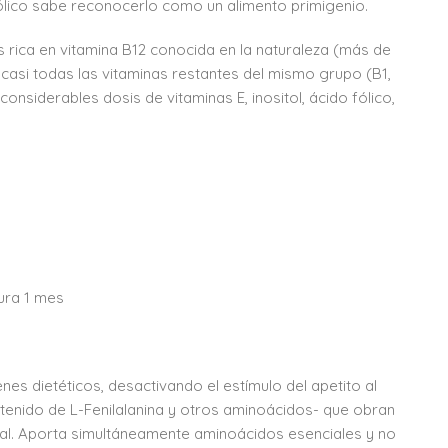
ólico sabe reconocerlo como un alimento primigenio.
ás rica en vitamina B12 conocida en la naturaleza (más de
 casi todas las vitaminas restantes del mismo grupo (B1,
nsiderables dosis de vitaminas E, inositol, ácido fólico,
ura 1 mes
s dietéticos, desactivando el estímulo del apetito al
tenido de L-Fenilalanina y otros aminoácidos- que obran
ral. Aporta simultáneamente aminoácidos esenciales y no