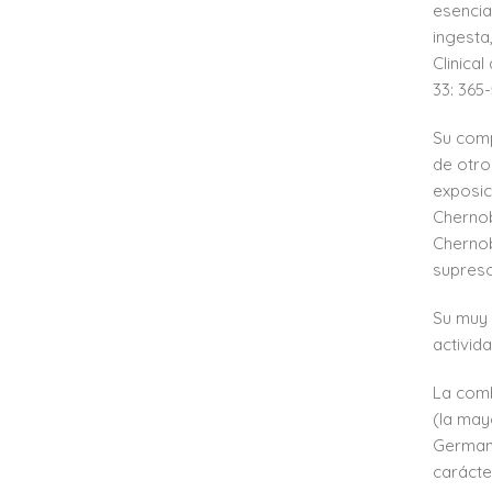
esencia
ingesta
Clinical
33: 365-
Su comp
de otro
exposic
Chernob
Chernob
supreso
Su muy 
activid
La comb
(la may
Germani
carácte