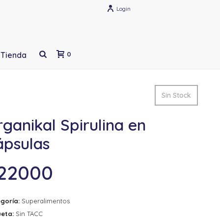
Login
Tienda
0
Sin Stock
ganikal Spirulina en
ápsulas
22000
goría:
Superalimentos
ueta:
Sin TACC