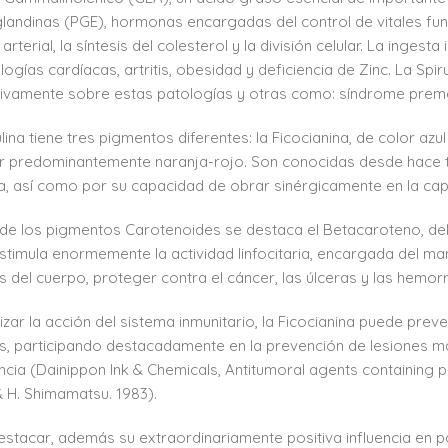
landinas (PGE), hormonas encargadas del control de vitales func
arterial, la síntesis del colesterol y la división celular. La inge
logías cardíacas, artritis, obesidad y deficiencia de Zinc. La Sp
ivamente sobre estas patologías y otras como: síndrome preme
lina tiene tres pigmentos diferentes: la Ficocianina, de color azul
r predominantemente naranja-rojo. Son conocidas desde hace tie
la, así como por su capacidad de obrar sinérgicamente en la capt
de los pigmentos Carotenoides se destaca el Betacaroteno, del
estimula enormemente la actividad linfocitaria, encargada del man
 del cuerpo, proteger contra el cáncer, las úlceras y las hemor
tizar la acción del sistema inmunitario, la Ficocianina puede pr
, participando destacadamente en la prevención de lesiones mal
ncia (Dainippon Ink & Chemicals, Antitumoral agents containing phy
 & H. Shimamatsu. 1983).
estacar, además su extraordinariamente positiva influencia en 