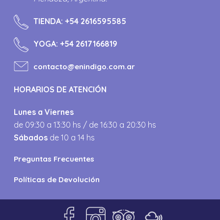
TIENDA:
+54 2616595585
YOGA:
+54 2617166819
contacto@enindigo.com.ar
HORARIOS DE ATENCIÓN
Lunes a Viernes
de 09:30 a 13:30 hs / de 16:30 a 20:30 hs
Sábados
de 10 a 14 hs
Preguntas Frecuentes
Políticas de Devolución