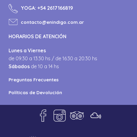
YOGA:
+54 2617166819
contacto@enindigo.com.ar
HORARIOS DE ATENCIÓN
Lunes a Viernes
de 09:30 a 13:30 hs / de 16:30 a 20:30 hs
Sábados
de 10 a 14 hs
Preguntas Frecuentes
Políticas de Devolución