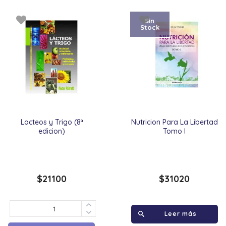
Sin
Stock
Lacteos y Trigo (8ª
Nutricion Para La Libertad
edicion)
Tomo I
$
21100
$
31020
Leer más